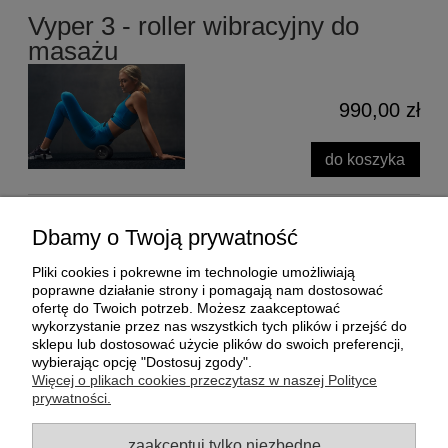
Vyper 3 - roller wibracyjny do
masażu
990,00 zł
do koszyka
Roller Vyper GO
Dbamy o Twoją prywatność
Pliki cookies i pokrewne im technologie umożliwiają
poprawne działanie strony i pomagają nam dostosować
799,00 zł
ofertę do Twoich potrzeb. Możesz zaakceptować
wykorzystanie przez nas wszystkich tych plików i przejść do
powiadom o dostępności
sklepu lub dostosować użycie plików do swoich preferencji,
wybierając opcję "Dostosuj zgody".
Więcej o plikach cookies przeczytasz w naszej Polityce
prywatności.
Pomoc
zaakceptuj tylko niezbędne