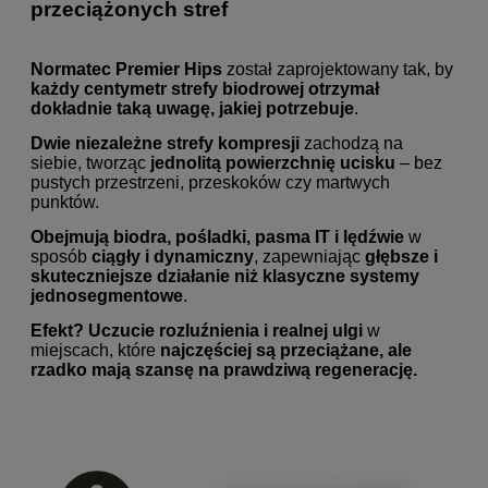
przeciążonych stref
Normatec Premier Hips
został zaprojektowany tak, by
każdy centymetr strefy biodrowej otrzymał
dokładnie taką uwagę, jakiej potrzebuje
.
Dwie niezależne strefy kompresji
zachodzą na
siebie, tworząc
jednolitą powierzchnię ucisku
– bez
pustych przestrzeni, przeskoków czy martwych
punktów.
Obejmują biodra, pośladki, pasma IT i lędźwie
w
sposób
ciągły i dynamiczny
, zapewniając
głębsze i
skuteczniejsze działanie niż klasyczne systemy
jednosegmentowe
.
Efekt? Uczucie rozluźnienia i realnej ulgi
w
miejscach, które
najczęściej są przeciążane, ale
rzadko mają szansę na prawdziwą regenerację.