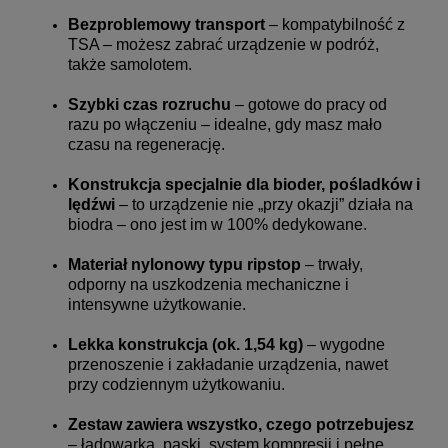
Bezproblemowy transport
– kompatybilność z
TSA – możesz zabrać urządzenie w podróż,
także samolotem.
Szybki czas rozruchu
– gotowe do pracy od
razu po włączeniu – idealne, gdy masz mało
czasu na regenerację.
Konstrukcja specjalnie dla bioder, pośladków i
lędźwi
– to urządzenie nie „przy okazji” działa na
biodra – ono jest im w 100% dedykowane.
Materiał nylonowy typu ripstop
– trwały,
odporny na uszkodzenia mechaniczne i
intensywne użytkowanie.
Lekka konstrukcja (ok. 1,54 kg)
– wygodne
przenoszenie i zakładanie urządzenia, nawet
przy codziennym użytkowaniu.
Zestaw zawiera wszystko, czego potrzebujesz
– ładowarka, paski, system kompresji i pełne