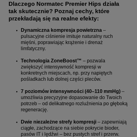
Dlaczego Normatec Premier Hips działa
tak skutecznie? Poznaj cechy, które
przekładają się na realne efekty:
Dynamiczna kompresja powietrzna
–
pulsacyjne ciśnienie imituje naturalny ruch
mięśni, poprawiając krążenie i drenaż
limfatyczny.
Technologia ZoneBoost™
– pozwala
zwiększyć intensywność kompresji w
konkretnych miejscach, np. przy napiętych
pośladkach lub dolnej części pleców.
7 poziomów intensywności (40–110 mmHg)
–
umożliwia precyzyjne dopasowanie do Twoich
potrzeb – od delikatnego rozluźnienia po głęboką
regenerację.
Dwie niezależne strefy kompresji
– zapewniają
ciągłe, zachodzące na siebie pokrycie bioder,
pasów IT i lędźwi – bez pustych stref i przerw.