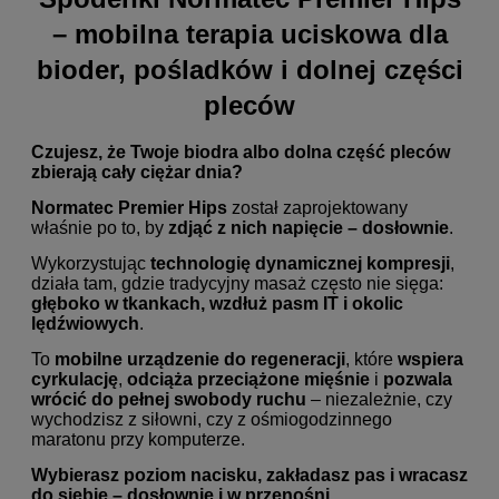
– mobilna terapia uciskowa dla
bioder, pośladków i dolnej części
pleców
Czujesz, że Twoje biodra albo dolna część pleców
zbierają cały ciężar dnia?
Normatec Premier Hips
został zaprojektowany
właśnie po to, by
zdjąć z nich napięcie – dosłownie
.
Wykorzystując
technologię dynamicznej kompresji
,
działa tam, gdzie tradycyjny masaż często nie sięga:
głęboko w tkankach, wzdłuż pasm IT i okolic
lędźwiowych
.
To
mobilne urządzenie do regeneracji
, które
wspiera
cyrkulację
,
odciąża przeciążone mięśnie
i
pozwala
wrócić do pełnej swobody ruchu
– niezależnie, czy
wychodzisz z siłowni, czy z ośmiogodzinnego
maratonu przy komputerze.
Wybierasz poziom nacisku, zakładasz pas i wracasz
do siebie – dosłownie i w przenośni.