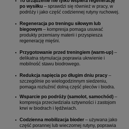
To urządzenie nie tylko wspiera regenerację
po wysiłku
– sprawdzi się również w pracy, w
podróży i jako część codziennej rutyny ruchowej.
Regeneracja po treningu siłowym lub
biegowym
– kompresja pomaga usuwać
produkty przemiany materii i przyspiesza
regenerację mięśni.
Przygotowanie przed treningiem (warm-up)
–
delikatna stymulacja poprawia ukrwienie i
mobilność stawu biodrowego.
Redukcja napięcia po długim dniu pracy
–
szczególnie po wielogodzinnym siedzeniu,
pomaga rozluźnić dolną część pleców i biodra.
Wsparcie po podróży (samolot, samochód)
–
kompresja przeciwdziała sztywności i zastojom
krwi w biodrach i lędźwiach.
Codzienna mobilizacja bioder
– używana jako
część porannej lub wieczornej rutyny, poprawia