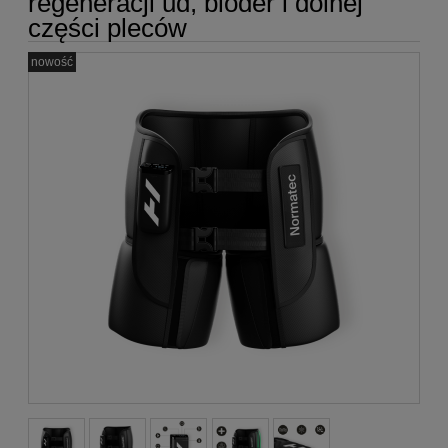
regeneracji ud, bioder i dolnej
części pleców
nowość