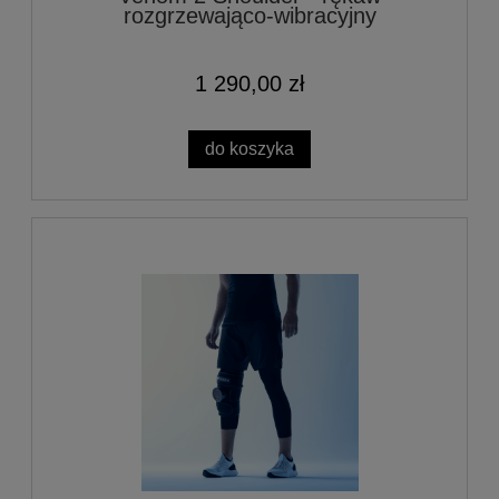
rozgrzewająco-wibracyjny
1 290,00 zł
do koszyka