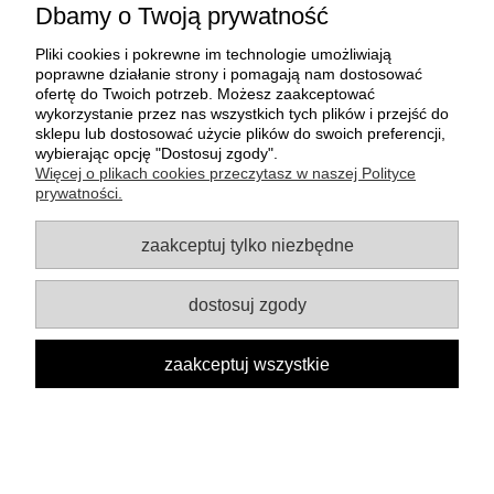
Dbamy o Twoją prywatność
Pliki cookies i pokrewne im technologie umożliwiają
poprawne działanie strony i pomagają nam dostosować
ofertę do Twoich potrzeb. Możesz zaakceptować
Przewód ciśnieniowy do systemu
wykorzystanie przez nas wszystkich tych plików i przejść do
NORMATEC
sklepu lub dostosować użycie plików do swoich preferencji,
wybierając opcję "Dostosuj zgody".
Więcej o plikach cookies przeczytasz w naszej Polityce
349,00 zł
prywatności.
zaakceptuj tylko niezbędne
powiadom o dostępności
dostosuj zgody
zaakceptuj wszystkie