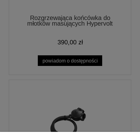
Rozgrzewająca końcówka do
młotków masujących Hypervolt
390,00 zł
powiadom o dostępności