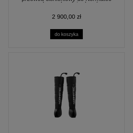
nogawek, spodenek i rękawów na
kończyny górne
2 900,00 zł
do koszyka