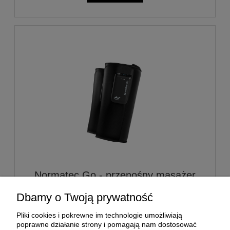
Normatec Go - przenośny masażer
do nóg
Dbamy o Twoją prywatność
2 199,00 zł
Pliki cookies i pokrewne im technologie umożliwiają
poprawne działanie strony i pomagają nam dostosować